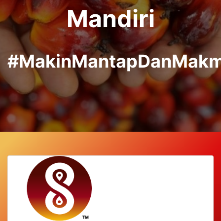
Mandiri
#MakinMantapDanMakm